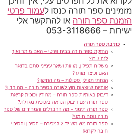
לקרוא את כל הפרטים עלי, איך והיכן
מזמינים ספר תורה כנסו ל
עמוד פרטי
הזמנת ספר תורה
או להתקשר אלי
ישירות – 053-3118666
כתיבת ספר תורה
החזקת ספר תורה בבית פרטי – האם מותר ואיך
לנהוג בו?
משלוח תפילין, מזוזות ושאר עינייני סתם בדואר –
האם וכיצד מותר?
הנחתי תפילין פסולות – מה התיקון?
אותיות שיוצאות חוץ לשורה בספר תורה – מה הדין?
דיבוק באותיות ספר תורה – מה דין זכוכית קריאת
ספר תורה עם דיבוק הנראה בזכוכית מגדלת?
ספר תורה תימני – מה ההבדלים והמחירים של ספר
תורה נוסח תימני?
ספר תורה משומש יד 2 למכירה – הסיכון והסיכוי
חובה לקרוא!