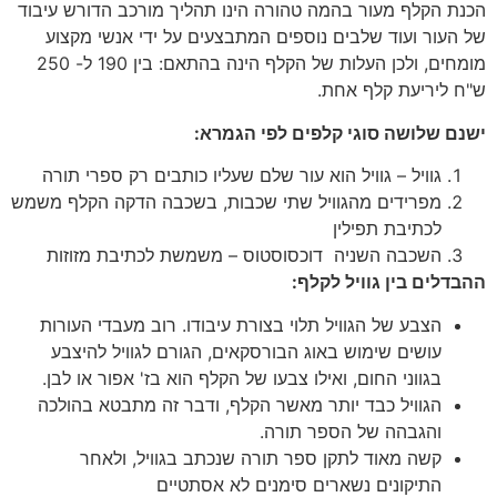
הכנת הקלף מעור בהמה טהורה הינו תהליך מורכב הדורש עיבוד
של העור ועוד שלבים נוספים המתבצעים על ידי אנשי מקצוע
מומחים, ולכן העלות של הקלף הינה בהתאם: בין 190 ל- 250
ש"ח ליריעת קלף אחת.
ישנם שלושה סוגי קלפים לפי הגמרא:
גוויל – גוויל הוא עור שלם שעליו כותבים רק ספרי תורה
מפרידים מהגוויל שתי שכבות, בשכבה הדקה הקלף משמש
לכתיבת תפילין
השכבה השניה דוכסוסטוס – משמשת לכתיבת מזוזות
ההבדלים בין גוויל לקלף:
הצבע של הגוויל תלוי בצורת עיבודו. רוב מעבדי העורות
עושים שימוש באוג הבורסקאים, הגורם לגוויל להיצבע
בגווני החום, ואילו צבעו של הקלף הוא בז' אפור או לבן.
הגוויל כבד יותר מאשר הקלף, ודבר זה מתבטא בהולכה
והגבהה של הספר תורה.
קשה מאוד לתקן ספר תורה שנכתב בגוויל, ולאחר
התיקונים נשארים סימנים לא אסתטיים