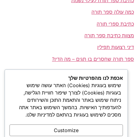
כתיבת ספר תורה לעילוי נשמת
כמה עולה ספר תורה
כתיבת ספרי תורה
מצוות כתיבת ספר תורה
דיני רצועות תפילין
ספר תורה שחסרים בו תגים – מה הדין?
אכפת לנו מהפרטיות שלך
שימוש בעוגיות (Cookies) האתר עושה שימוש
All rights reserved
בעוגיות (Cookies) לצורך שיפור חוויית הגלישה,
יצירת קשר:
ניתוח שימוש באתר והתאמת התוכן והשירותים
להעדפותיך האישיות. בהמשך השימוש באתר אתה
shimon@sefertora.co.il
מסכים לשימוש בעוגיות בהתאם למדיניות שלנו.
שמעון כהן -
עסק
Customize
רחוב רש"י 2