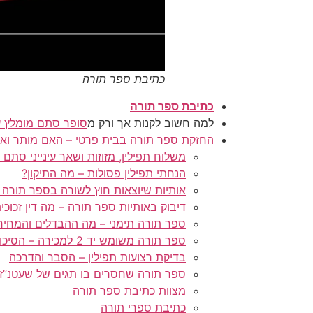
כתיבת ספר תורה
כתיבת ספר תורה
למה חשוב לקנות אך ורק מ
סופר סתם מומלץ ע
החזקת ספר תורה בבית פרטי – האם מותר ואיך
משלוח תפילין, מזוזות ושאר עינייני סתם
הנחתי תפילין פסולות – מה התיקון?
אותיות שיוצאות חוץ לשורה בספר תורה 
דיבוק באותיות ספר תורה – מה דין זכוכ
ספר תורה תימני – מה ההבדלים והמחיר
ספר תורה משומש יד 2 למכירה – הסיכון והסיכוי חובה לקרוא!
בדיקת רצועות תפילין – הסבר והדרכה
ספר תורה שחסרים בו תגים של שעטנ”ז ג
מצוות כתיבת ספר תורה
כתיבת ספרי תורה